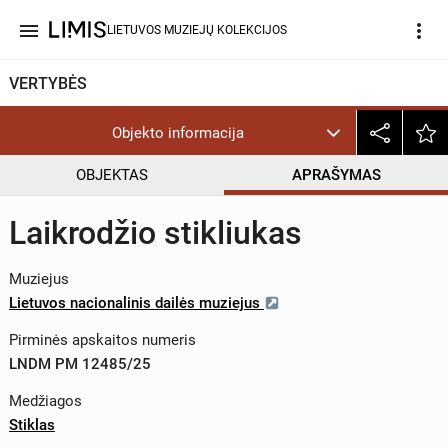
menu
more_vert
LIETUVOS MUZIEJŲ KOLEKCIJOS
VERTYBĖS
Objekto informacija
OBJEKTAS
APRAŠYMAS
Laikrodžio stikliukas
Muziejus
Lietuvos nacionalinis dailės muziejus
Pirminės apskaitos numeris
LNDM PM 12485/25
Medžiagos
Stiklas