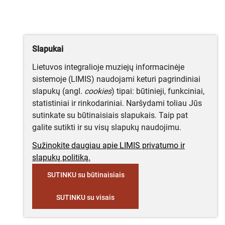
Slapukai
Lietuvos integralioje muziejų informacinėje
sistemoje (LIMIS) naudojami keturi pagrindiniai
slapukų (angl.
cookies
) tipai: būtinieji, funkciniai,
statistiniai ir rinkodariniai. Naršydami toliau Jūs
sutinkate su būtinaisiais slapukais. Taip pat
galite sutikti ir su visų slapukų naudojimu.
Sužinokite daugiau apie LIMIS privatumo ir
slapukų politiką.
SUTINKU su būtinaisiais
SUTINKU su visais