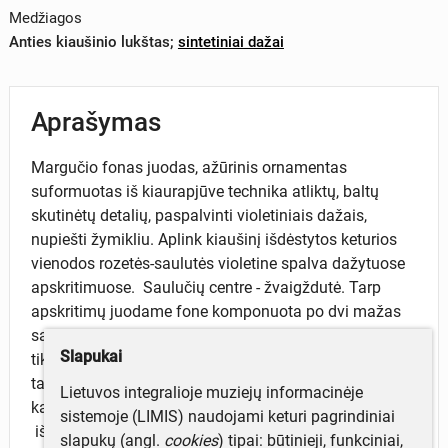
Medžiagos
Anties kiaušinio lukštas
;
sintetiniai dažai
Aprašymas
Margučio fonas juodas, ažūrinis ornamentas
suformuotas iš kiaurapjūve technika atliktų, baltų
skutinėtų detalių, paspalvinti violetiniais dažais,
nupiešti žymikliu. Aplink kiaušinį išdėstytos keturios
vienodos rozetės-saulutės violetine spalva dažytuose
apskritimuose. Saulučių centre - žvaigždutė. Tarp
apskritimų juodame fone komponuota po dvi mažas
saulutes. Kiaušinio galuose komponuota po panašią
Slapukai
tik skirtingo dydžio violetinę žvaigždę. Jos kampų
tarpuose yra po nepilną pusiau saulutę, o prie keturių
Lietuvos integralioje muziejų informacinėje
kampų prisegta po didesnę pusiau saulutę. Drūtgalyje
sistemoje (LIMIS) naudojami keturi pagrindiniai
išraižyti autorės inicialai „IJ“.
slapukų (angl.
cookies
) tipai: būtinieji, funkciniai,