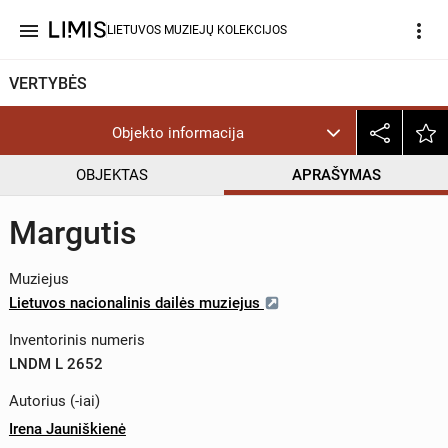
menu
more_vert
LIETUVOS MUZIEJŲ KOLEKCIJOS
VERTYBĖS
Objekto informacija
OBJEKTAS
APRAŠYMAS
Margutis
Muziejus
Lietuvos nacionalinis dailės muziejus
Inventorinis numeris
LNDM L 2652
Autorius (-iai)
Irena Jauniškienė