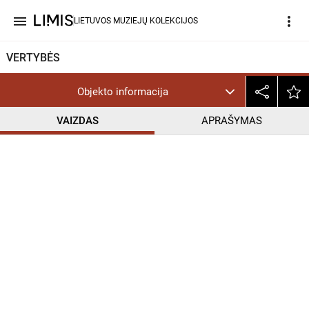
menu
more_vert
LIETUVOS MUZIEJŲ KOLEKCIJOS
VERTYBĖS
Objekto informacija
VAIZDAS
APRAŠYMAS
help_outline
CC BY