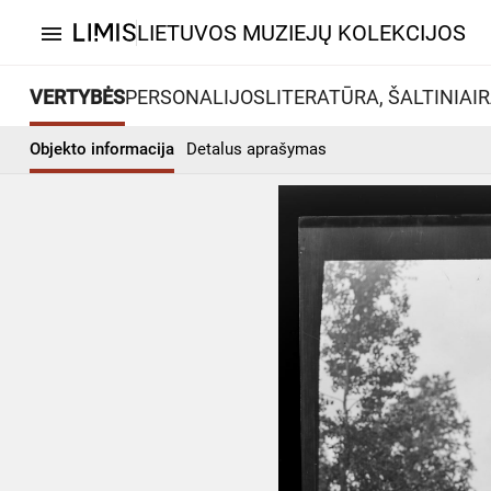
LIETUVOS MUZIEJŲ KOLEKCIJOS
menu
VERTYBĖS
PERSONALIJOS
LITERATŪRA, ŠALTINIAI
R
Objekto informacija
Detalus aprašymas