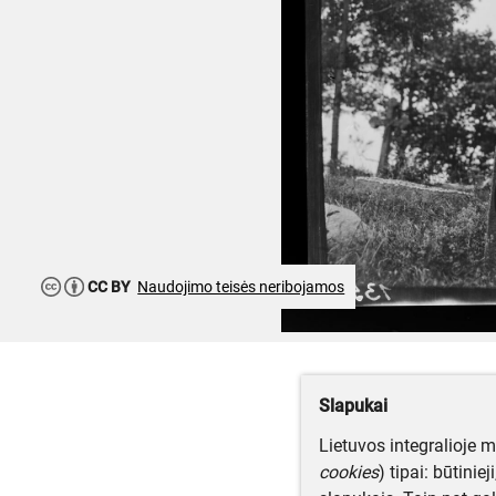
CC BY
Naudojimo teisės neribojamos
Slapukai
Lietuvos integralioje 
cookies
) tipai: būtinie