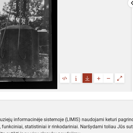
muziejų informacinėje sistemoje (LIMIS) naudojami keturi pagrind
ji, funkciniai, statistiniai ir rinkodariniai. Naršydami toliau Jūs s