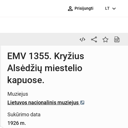
person_outline
expand_more
Prisijungti
LT
EMV 1355. Kryžius
Alsėdžių miestelio
kapuose.
Muziejus
Lietuvos nacionalinis muziejus
Sukūrimo data
1926 m.