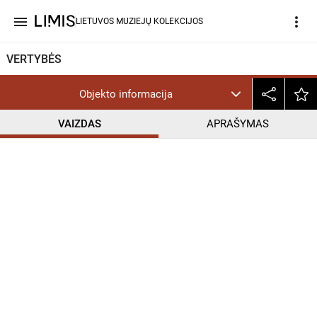
menu
more_vert
LIETUVOS MUZIEJŲ KOLEKCIJOS
VERTYBĖS
Objekto informacija
VAIZDAS
APRAŠYMAS
help_outline
CC BY