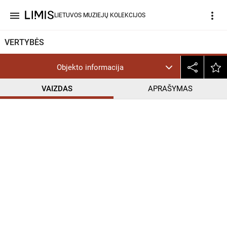
menu
more_vert
LIETUVOS MUZIEJŲ KOLEKCIJOS
VERTYBĖS
Objekto informacija
VAIZDAS
APRAŠYMAS
help_outline
CC BY-NC-ND