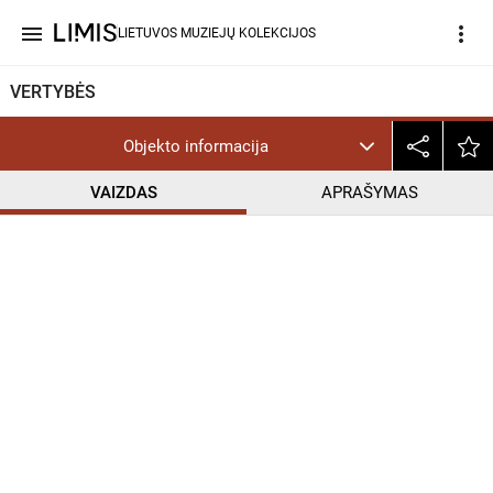
menu
more_vert
LIETUVOS MUZIEJŲ KOLEKCIJOS
VERTYBĖS
Objekto informacija
VAIZDAS
APRAŠYMAS
help_outline
CC BY-NC-ND