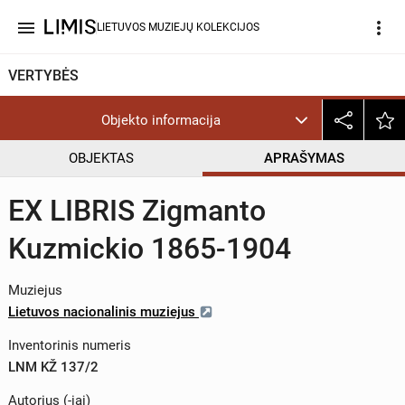
menu
more_vert
LIETUVOS MUZIEJŲ KOLEKCIJOS
VERTYBĖS
Objekto informacija
OBJEKTAS
APRAŠYMAS
EX LIBRIS Zigmanto
Kuzmickio 1865-1904
Muziejus
Lietuvos nacionalinis muziejus
Inventorinis numeris
LNM KŽ 137/2
Autorius (-iai)