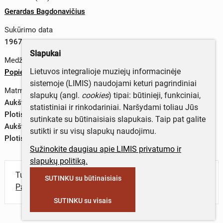
Gerardas Bagdonavičius
Sukūrimo data
1967 m.
Slapukai
Medžiagos
Lietuvos integralioje muziejų informacinėje
Popierius
sistemoje (LIMIS) naudojami keturi pagrindiniai
Matmenys
slapukų (angl.
cookies
) tipai: būtinieji, funkciniai,
Aukštis (vaizdas) – 73 mm
statistiniai ir rinkodariniai. Naršydami toliau Jūs
Plotis (vaizdas) – 58 mm
sutinkate su būtinaisiais slapukais. Taip pat galite
Aukštis (lakštas) – 98 mm
sutikti ir su visų slapukų naudojimu.
Plotis (lakštas) – 65 mm
Sužinokite daugiau apie LIMIS privatumo ir
slapukų politiką.
Turite daugiau informacijos apie objektą?
SUTINKU su būtinaisiais
Parašykite mums!
SUTINKU su visais