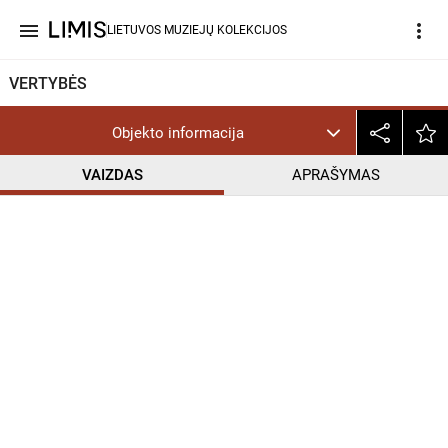
menu
more_vert
LIETUVOS MUZIEJŲ KOLEKCIJOS
VERTYBĖS
Objekto informacija
VAIZDAS
APRAŠYMAS
help_outline
CC BY-NC-ND