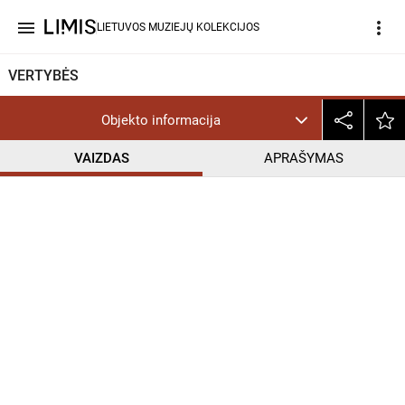
menu
more_vert
LIETUVOS MUZIEJŲ KOLEKCIJOS
VERTYBĖS
Objekto informacija
VAIZDAS
APRAŠYMAS
help_outline
CC BY-NC-ND