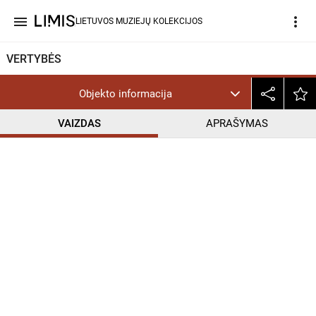
menu
more_vert
LIETUVOS MUZIEJŲ KOLEKCIJOS
VERTYBĖS
Objekto informacija
VAIZDAS
APRAŠYMAS
help_outline
CC BY-NC-ND