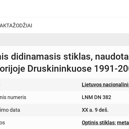
AKTAŽODŽIAI
nis didinamasis stiklas, naudo
torijoje Druskininkuose 1991-2
s
Lietuvos nacionalin
inis numeris
LNM DN 382
imo data
XX a. 9 deš.
os
Optinis stiklas
;
meta