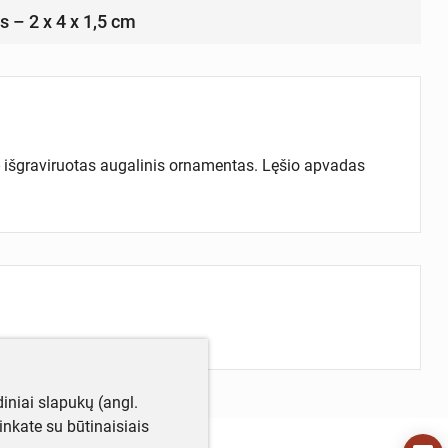
is – 2 x 4 x 1,5 cm
 - išgraviruotas augalinis ornamentas. Lęšio apvadas
iniai slapukų (angl.
utinkate su būtinaisiais