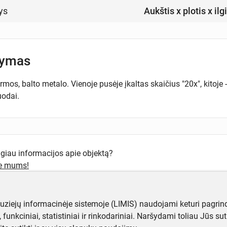
ys
Aukštis x plotis x ilg
šymas
mos, balto metalo. Vienoje pusėje įkaltas skaičius "20x", kitoje
uodai.
ugiau informacijos apie objektą?
te mums!
muziejų informacinėje sistemoje (LIMIS) naudojami keturi pagrind
ji, funkciniai, statistiniai ir rinkodariniai. Naršydami toliau Jūs s