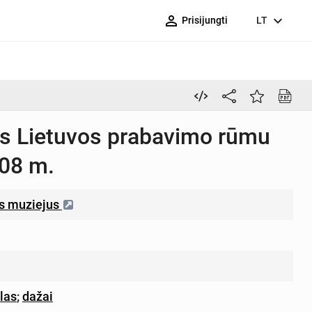
person_outline
expand_more
Prisijungti
LT
tas Lietuvos prabavimo rūmu
008 m.
is muziejus
las
;
dažai