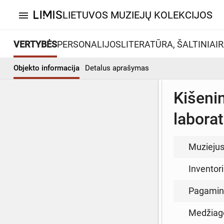
LIETUVOS MUZIEJŲ KOLEKCIJOS
menu
VERTYBĖS
PERSONALIJOS
LITERATŪRA, ŠALTINIAI
R
Objekto informacija
Detalus aprašymas
Kišeni
labora
Muzieju
Inventor
Pagamin
Medžiag