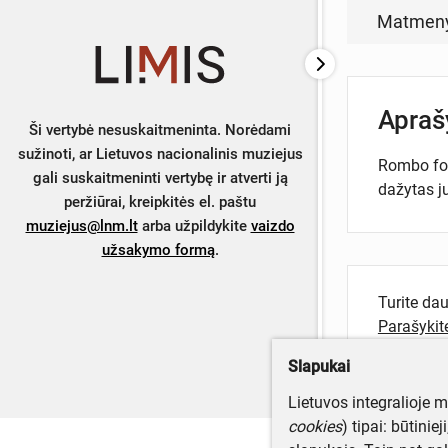
Matmen
Apra
Ši vertybė nesuskaitmeninta. Norėdami
sužinoti, ar Lietuvos nacionalinis muziejus
Rombo for
gali suskaitmeninti vertybę ir atverti ją
dažytas j
peržiūrai, kreipkitės el. paštu
muziejus@lnm.lt
arba užpildykite
vaizdo
užsakymo formą
.
Turite da
Parašyki
Slapukai
Lietuvos integralioje 
cookies
) tipai: būtinie