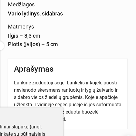
Medžiagos
Vario lydinys
;
sidabras
Matmenys
Ilgis – 8,3 cm
Plotis (įvijos) – 5 cm
Aprašymas
Lankinė žieduotoji segė. Lankelis ir kojelė puošti
nevienodo skersmens rantuotų ir lygių žalvario ir
sidabro vielos žiedelių grupėmis. Kojelė apačioje
užlenkta ir vidinėje segės pusėje iš jos suformuota
užkaba. Virš įvijos yra žieduota buoželė.
Užsegimo adata išlikusi.
iniai slapukų (angl.
utinkate su būtinaisiais