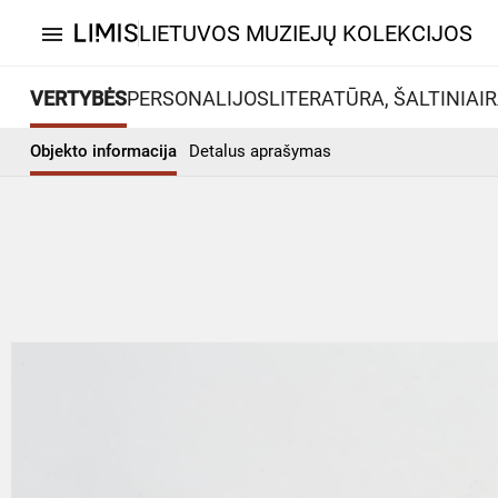
LIETUVOS MUZIEJŲ KOLEKCIJOS
menu
VERTYBĖS
PERSONALIJOS
LITERATŪRA, ŠALTINIAI
R
Objekto informacija
Detalus aprašymas