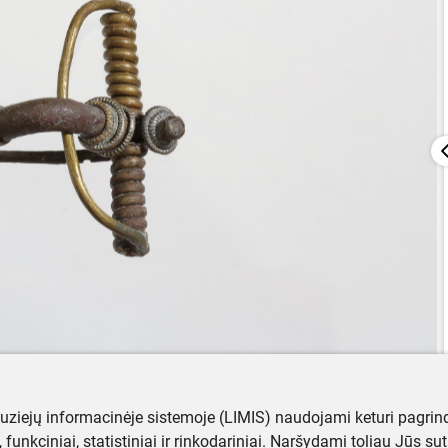
muziejų informacinėje sistemoje (LIMIS) naudojami keturi pagrind
ji, funkciniai, statistiniai ir rinkodariniai. Naršydami toliau Jūs s