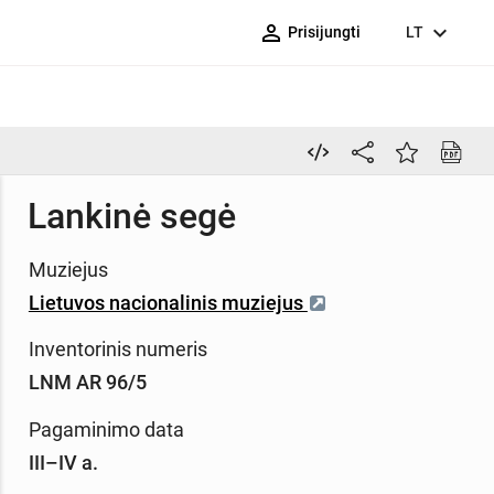
person_outline
expand_more
Prisijungti
LT
Lankinė segė
Muziejus
Lietuvos nacionalinis muziejus
Inventorinis numeris
LNM AR 96/5
Pagaminimo data
III–IV a.