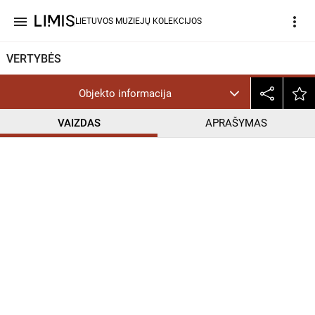
menu
more_vert
LIETUVOS MUZIEJŲ KOLEKCIJOS
VERTYBĖS
Objekto informacija
VAIZDAS
APRAŠYMAS
help_outline
CC BY