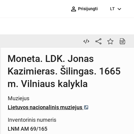
person_outline
expand_more
Prisijungti
LT
Moneta. LDK. Jonas
Kazimieras. Šilingas. 1665
m. Vilniaus kalykla
Muziejus
Lietuvos nacionalinis muziejus
Inventorinis numeris
LNM AM 69/165