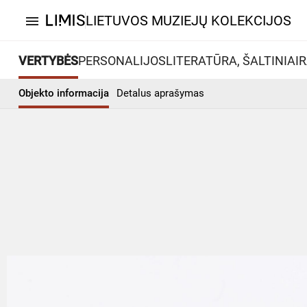
LIETUVOS MUZIEJŲ KOLEKCIJOS
menu
VERTYBĖS
PERSONALIJOS
LITERATŪRA, ŠALTINIAI
R
Objekto informacija
Detalus aprašymas