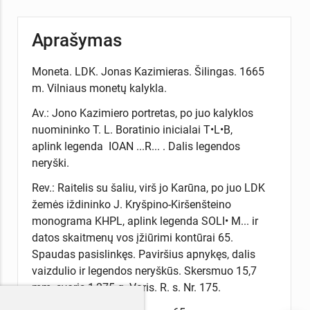
Aprašymas
Moneta. LDK. Jonas Kazimieras. Šilingas. 1665
m. Vilniaus monetų kalykla.
Av.: Jono Kazimiero portretas, po juo kalyklos
nuomininko T. L. Boratinio inicialai T•L•B,
aplink legenda IOAN ...R... . Dalis legendos
neryški.
Rev.: Raitelis su šaliu, virš jo Karūna, po juo LDK
žemės iždininko J. Kryšpino-Kiršenšteino
monograma KHPL, aplink legenda SOLI• M... ir
datos skaitmenų vos įžiūrimi kontūrai 65.
Spaudas pasislinkęs. Paviršius apnykęs, dalis
vaizdulio ir legendos neryškūs. Skersmuo 15,7
mm, svoris 1,275 g. Varis. R. s. Nr. 175.