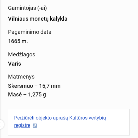
Gamintojas (-ai)
Vilniaus monetų kalykla
Pagaminimo data
1665 m.
Medžiagos
Varis
Matmenys
Skersmuo – 15,7 mm
Masė – 1,275 g
Peržiūrėti objekto aprašą Kultūros vertybių
registre