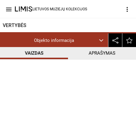
menu
more_vert
LIETUVOS MUZIEJŲ KOLEKCIJOS
VERTYBĖS
Objekto informacija
VAIZDAS
APRAŠYMAS
help_outline
CC BY-NC-ND