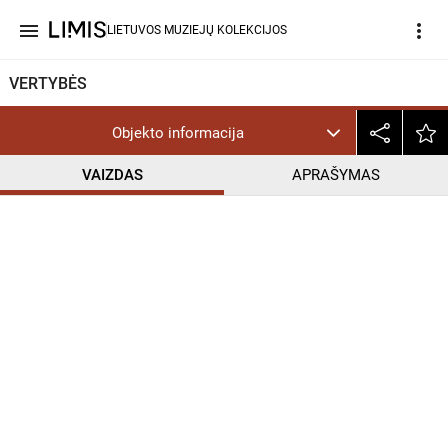
menu
more_vert
LIETUVOS MUZIEJŲ KOLEKCIJOS
VERTYBĖS
Objekto informacija
VAIZDAS
APRAŠYMAS
help_outline
CC BY-NC-ND