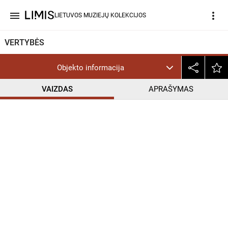
menu
more_vert
LIETUVOS MUZIEJŲ KOLEKCIJOS
VERTYBĖS
Objekto informacija
VAIZDAS
APRAŠYMAS
help_outline
CC BY-NC-ND