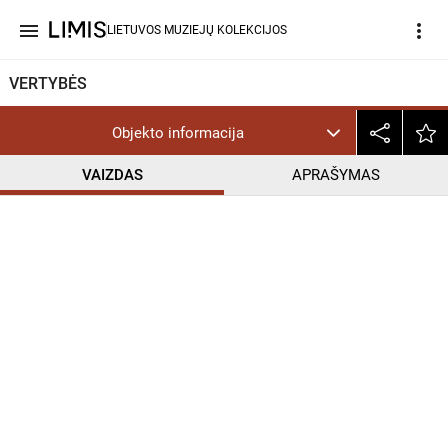
menu
more_vert
LIETUVOS MUZIEJŲ KOLEKCIJOS
VERTYBĖS
Objekto informacija
VAIZDAS
APRAŠYMAS
help_outline
CC BY-NC-ND