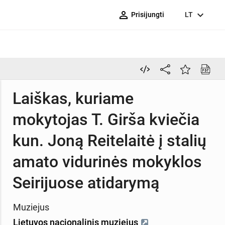
person_outline
expand_more
Prisijungti
LT
Laiškas, kuriame
mokytojas T. Girša kviečia
kun. Joną Reitelaitė į stalių
amato vidurinės mokyklos
Seirijuose atidarymą
Muziejus
Lietuvos nacionalinis muziejus