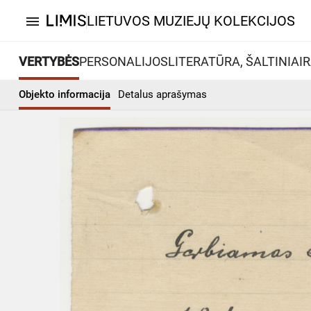
LIETUVOS MUZIEJŲ KOLEKCIJOS
menu
VERTYBĖS
PERSONALIJOS
LITERATŪRA, ŠALTINIAI
R
Objekto informacija
Detalus aprašymas