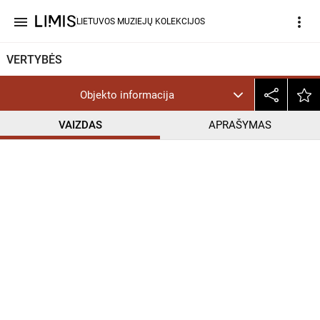
menu
more_vert
LIETUVOS MUZIEJŲ KOLEKCIJOS
VERTYBĖS
Objekto informacija
VAIZDAS
APRAŠYMAS
help_outline
CC BY-NC-ND