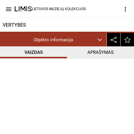
menu
more_vert
LIETUVOS MUZIEJŲ KOLEKCIJOS
VERTYBĖS
Objekto informacija
VAIZDAS
APRAŠYMAS
help_outline
CC BY