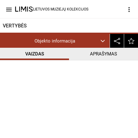
menu
more_vert
LIETUVOS MUZIEJŲ KOLEKCIJOS
VERTYBĖS
Objekto informacija
VAIZDAS
APRAŠYMAS
help_outline
CC BY