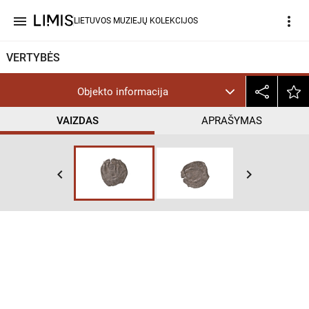
menu
more_vert
LIETUVOS MUZIEJŲ KOLEKCIJOS
VERTYBĖS
Objekto informacija
VAIZDAS
APRAŠYMAS
keyboard_arrow_left
keyboard_arrow_right