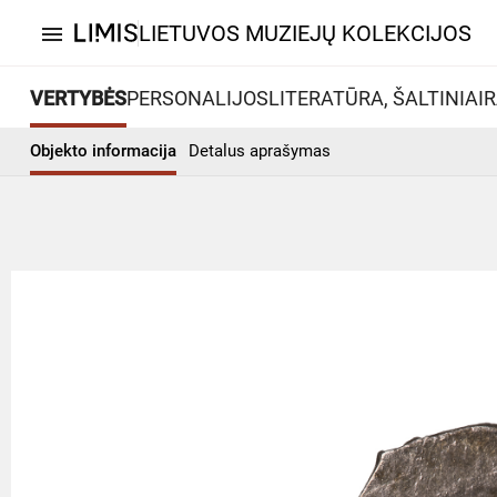
LIETUVOS MUZIEJŲ KOLEKCIJOS
menu
VERTYBĖS
PERSONALIJOS
LITERATŪRA, ŠALTINIAI
R
Objekto informacija
Detalus aprašymas