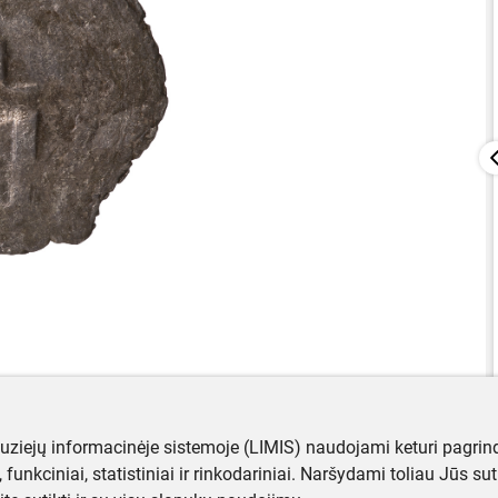
muziejų informacinėje sistemoje (LIMIS) naudojami keturi pagrind
ji, funkciniai, statistiniai ir rinkodariniai. Naršydami toliau Jūs s