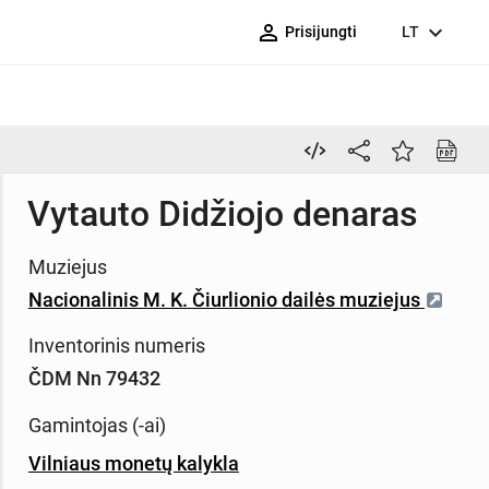
person_outline
expand_more
Prisijungti
LT
Vytauto Didžiojo denaras
Muziejus
Nacionalinis M. K. Čiurlionio dailės muziejus
Inventorinis numeris
ČDM Nn 79432
Gamintojas (-ai)
Vilniaus monetų kalykla