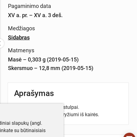
Pagaminimo data
XV a. pr. – XV a. 3 deš.
Medžiagos
Sidabras
Matmenys
Masė – 0,303 g (2019-05-15)
Skersmuo – 12,8 mm (2019-05-15)
Aprašymas
Aversas: Gediminaičių stulpai.
Reversas: Ietigalis su kryžiumi iš kairės.
iniai slapukų (angl.
utinkate su būtinaisiais