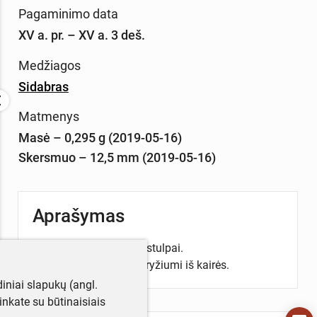
Pagaminimo data
XV a. pr. – XV a. 3 deš.
Medžiagos
Sidabras
Matmenys
Masė – 0,295 g (2019-05-16)
Skersmuo – 12,5 mm (2019-05-16)
Aprašymas
Aversas: Gediminaičių stulpai.
Reversas: Ietigalis su kryžiumi iš kairės.
iniai slapukų (angl.
utinkate su būtinaisiais