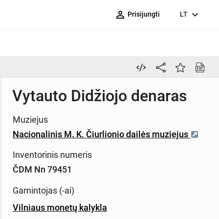
person_outline
expand_more
Prisijungti
LT
Vytauto Didžiojo denaras
Muziejus
Nacionalinis M. K. Čiurlionio dailės muziejus
Inventorinis numeris
ČDM Nn 79451
Gamintojas (-ai)
Vilniaus monetų kalykla