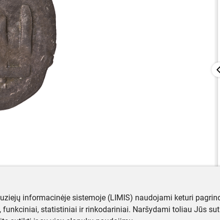
muziejų informacinėje sistemoje (LIMIS) naudojami keturi pagrind
ji, funkciniai, statistiniai ir rinkodariniai. Naršydami toliau Jūs s