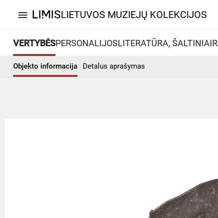
LIETUVOS MUZIEJŲ KOLEKCIJOS
menu
VERTYBĖS
PERSONALIJOS
LITERATŪRA, ŠALTINIAI
R
Objekto informacija
Detalus aprašymas