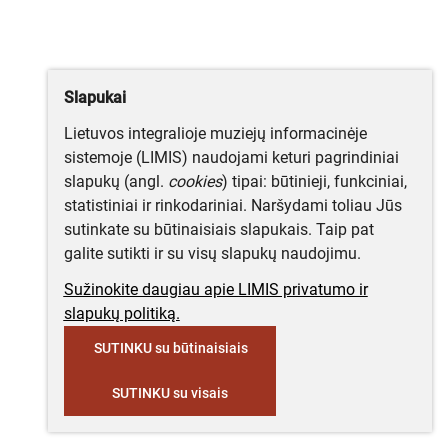
Slapukai
Lietuvos integralioje muziejų informacinėje
sistemoje (LIMIS) naudojami keturi pagrindiniai
slapukų (angl.
cookies
) tipai: būtinieji, funkciniai,
statistiniai ir rinkodariniai. Naršydami toliau Jūs
sutinkate su būtinaisiais slapukais. Taip pat
galite sutikti ir su visų slapukų naudojimu.
Sužinokite daugiau apie LIMIS privatumo ir
slapukų politiką.
SUTINKU su būtinaisiais
SUTINKU su visais