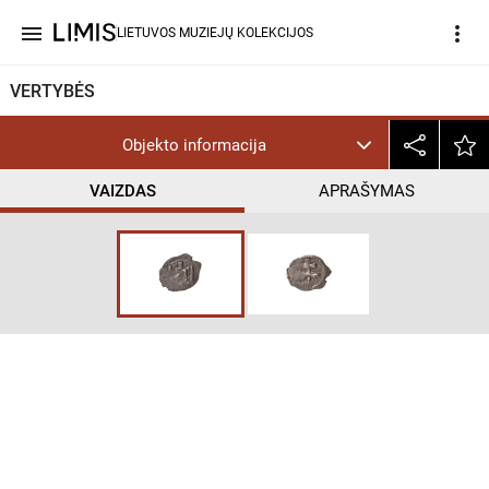
menu
more_vert
LIETUVOS MUZIEJŲ KOLEKCIJOS
VERTYBĖS
Objekto informacija
VAIZDAS
APRAŠYMAS