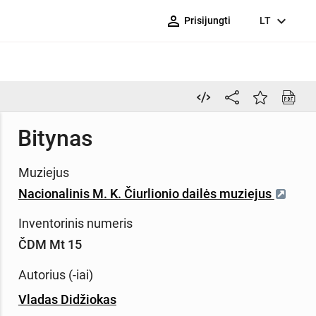
person_outline
expand_more
Prisijungti
LT
Bitynas
Muziejus
Nacionalinis M. K. Čiurlionio dailės muziejus
Inventorinis numeris
ČDM Mt 15
Autorius (-iai)
Vladas Didžiokas