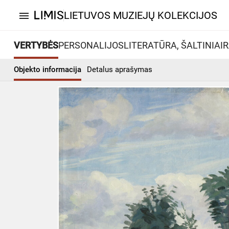
LIETUVOS MUZIEJŲ KOLEKCIJOS
menu
VERTYBĖS
PERSONALIJOS
LITERATŪRA, ŠALTINIAI
R
Objekto informacija
Detalus aprašymas