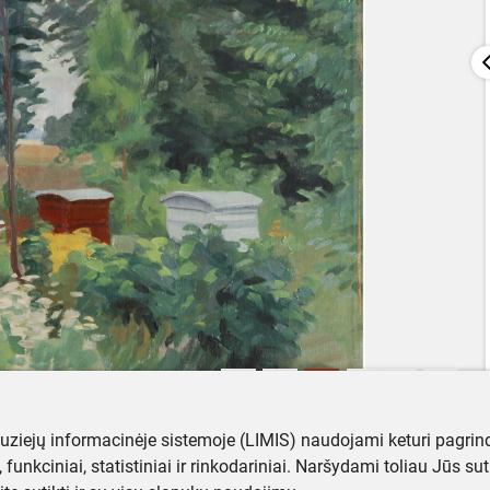
muziejų informacinėje sistemoje (LIMIS) naudojami keturi pagrind
ji, funkciniai, statistiniai ir rinkodariniai. Naršydami toliau Jūs s