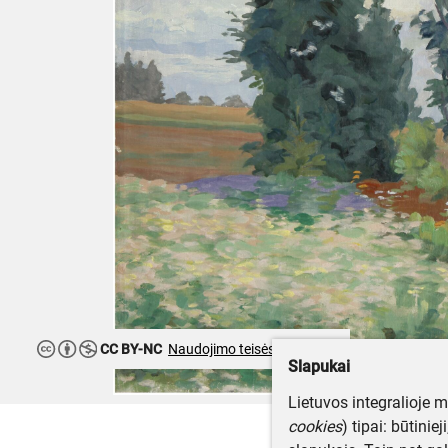
CC BY-NC
Naudojimo teisės ribojamos
Slapukai
Lietuvos integralioje 
cookies
) tipai: būtinie