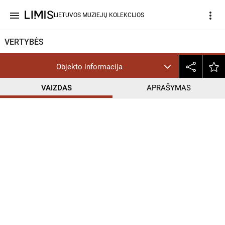
menu
more_vert
LIETUVOS MUZIEJŲ KOLEKCIJOS
VERTYBĖS
Objekto informacija
VAIZDAS
APRAŠYMAS