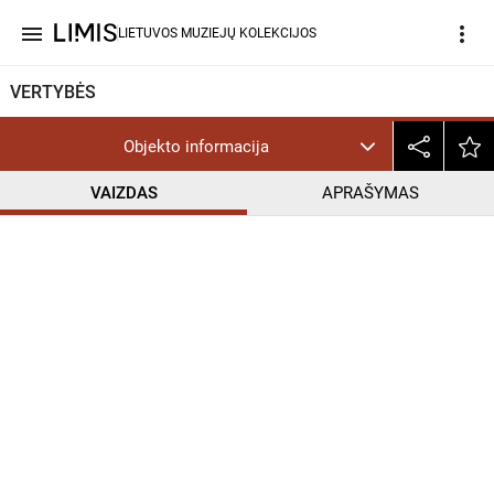
menu
more_vert
LIETUVOS MUZIEJŲ KOLEKCIJOS
VERTYBĖS
Objekto informacija
VAIZDAS
APRAŠYMAS