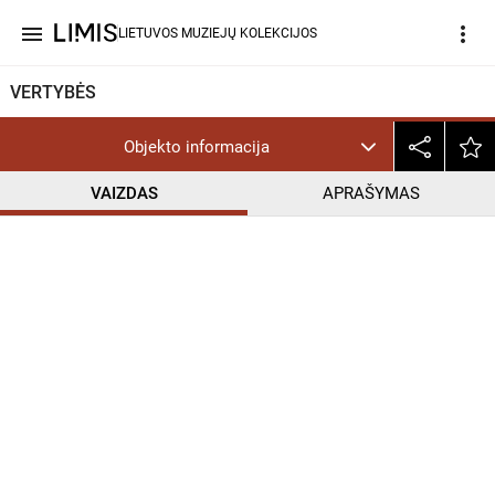
menu
more_vert
LIETUVOS MUZIEJŲ KOLEKCIJOS
VERTYBĖS
Objekto informacija
VAIZDAS
APRAŠYMAS