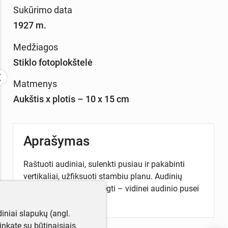
Sukūrimo data
1927 m.
Medžiagos
Stiklo fotoplokštelė
Matmenys
Aukštis x plotis – 10 x 15 cm
Aprašymas
Raštuoti audiniai, sulenkti pusiau ir pakabinti
vertikaliai, užfiksuoti stambiu planu. Audinių
kampai užlenkti ir prisegti – vidinei audinio pusei
parodyti.
iniai slapukų (angl.
utinkate su būtinaisiais