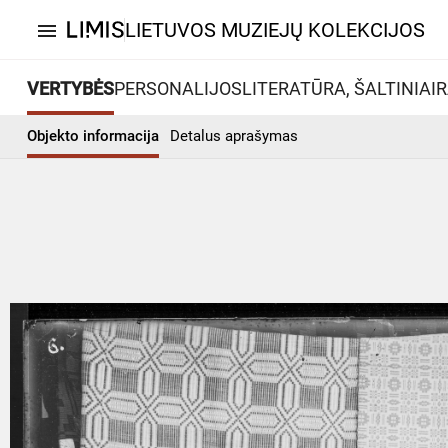
LIETUVOS MUZIEJŲ KOLEKCIJOS
menu
VERTYBĖS
PERSONALIJOS
LITERATŪRA, ŠALTINIAI
R
Objekto informacija
Detalus aprašymas