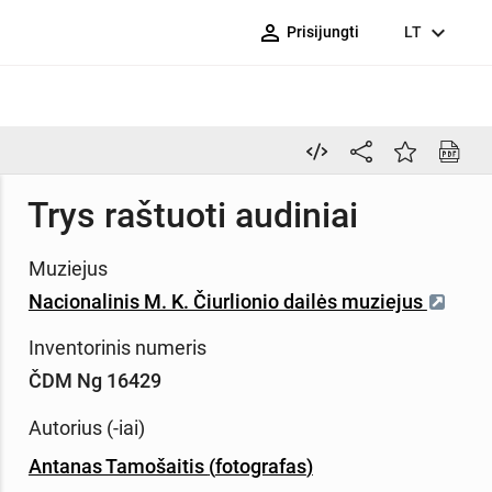
person_outline
expand_more
Prisijungti
LT
Trys raštuoti audiniai
Muziejus
Nacionalinis M. K. Čiurlionio dailės muziejus
Inventorinis numeris
ČDM Ng 16429
Autorius (-iai)
Antanas Tamošaitis
(
fotografas
)