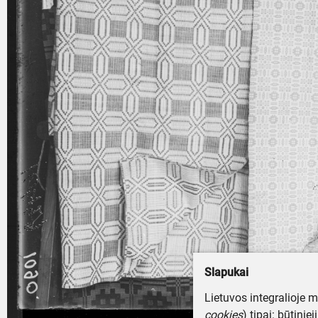
Slapukai
Lietuvos integralioje 
cookies
) tipai: būtinie