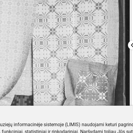
muziejų informacinėje sistemoje (LIMIS) naudojami keturi pagrind
ji, funkciniai, statistiniai ir rinkodariniai. Naršydami toliau Jūs s