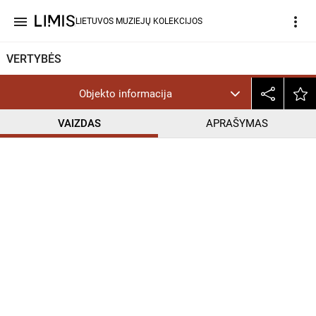
menu
more_vert
LIETUVOS MUZIEJŲ KOLEKCIJOS
VERTYBĖS
Objekto informacija
VAIZDAS
APRAŠYMAS