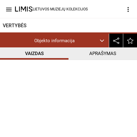
menu
more_vert
LIETUVOS MUZIEJŲ KOLEKCIJOS
VERTYBĖS
Objekto informacija
VAIZDAS
APRAŠYMAS