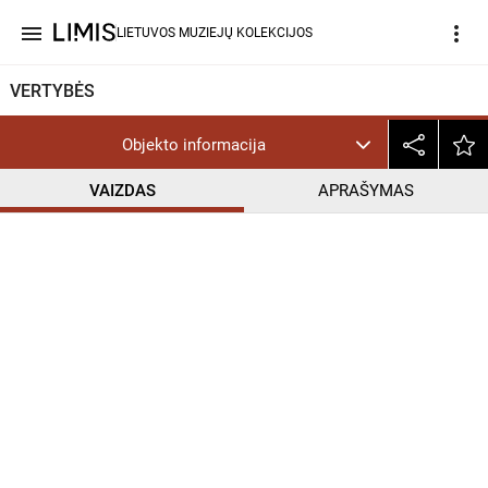
menu
more_vert
LIETUVOS MUZIEJŲ KOLEKCIJOS
VERTYBĖS
Objekto informacija
VAIZDAS
APRAŠYMAS