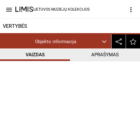
menu
more_vert
LIETUVOS MUZIEJŲ KOLEKCIJOS
VERTYBĖS
Objekto informacija
VAIZDAS
APRAŠYMAS