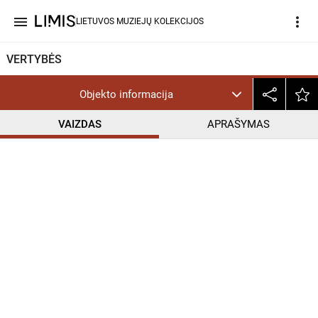
menu
more_vert
LIETUVOS MUZIEJŲ KOLEKCIJOS
VERTYBĖS
Objekto informacija
VAIZDAS
APRAŠYMAS