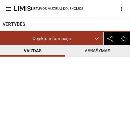
menu
more_vert
LIETUVOS MUZIEJŲ KOLEKCIJOS
VERTYBĖS
Objekto informacija
VAIZDAS
APRAŠYMAS