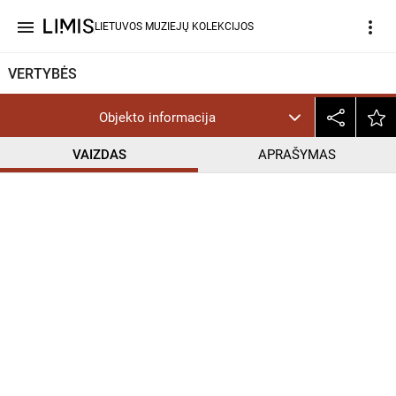
menu
more_vert
LIETUVOS MUZIEJŲ KOLEKCIJOS
VERTYBĖS
Objekto informacija
VAIZDAS
APRAŠYMAS