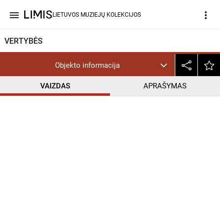
menu
more_vert
LIETUVOS MUZIEJŲ KOLEKCIJOS
VERTYBĖS
Objekto informacija
VAIZDAS
APRAŠYMAS