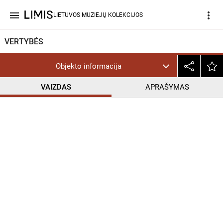
menu
more_vert
LIETUVOS MUZIEJŲ KOLEKCIJOS
VERTYBĖS
Objekto informacija
VAIZDAS
APRAŠYMAS
help_outline
CC BY-NC