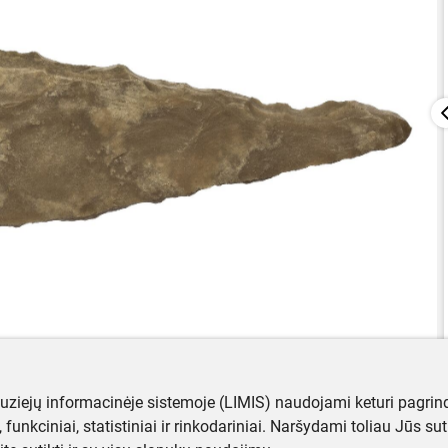
muziejų informacinėje sistemoje (LIMIS) naudojami keturi pagrind
ji, funkciniai, statistiniai ir rinkodariniai. Naršydami toliau Jūs s