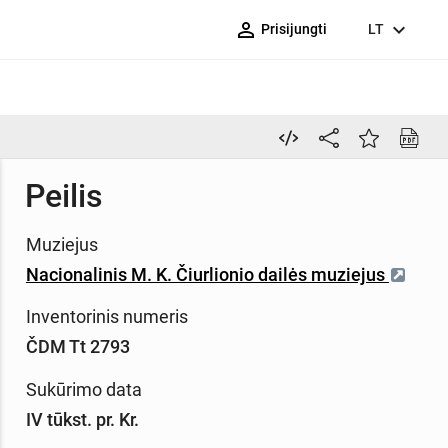
person_outline
expand_more
Prisijungti
LT
Peilis
Muziejus
Nacionalinis M. K. Čiurlionio dailės muziejus
Inventorinis numeris
ČDM Tt 2793
Sukūrimo data
IV tūkst. pr. Kr.