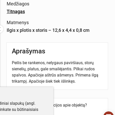
Medžiagos
Titnagas
Matmenys
Ilgis x plotis x storis – 12,6 x 4,4 x 0,8 cm
Aprašymas
Peilis be rankenos, nelygaus paviršiaus, storų
sienelių, platus, gale smailėjantis. Pilkai rudos
spalvos. Apačioje aštrūs ašmenys. Primena ilgą
trikampį. Apačioje šiek tiek išlinkęs.
iniai slapukų (angl.
Turite daugiau informacijos apie objektą?
utinkate su būtinaisiais
Parašykite mums!