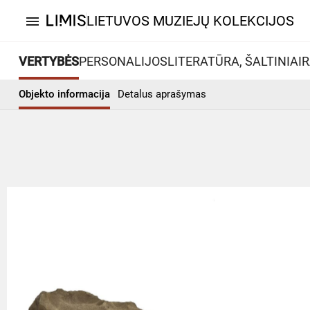
LIETUVOS MUZIEJŲ KOLEKCIJOS
menu
VERTYBĖS
PERSONALIJOS
LITERATŪRA, ŠALTINIAI
R
Objekto informacija
Detalus aprašymas