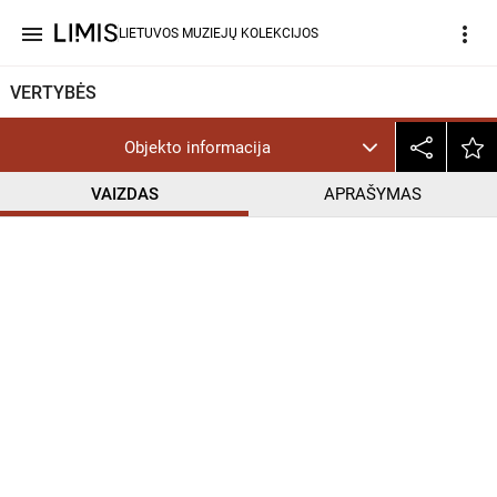
menu
more_vert
LIETUVOS MUZIEJŲ KOLEKCIJOS
VERTYBĖS
Objekto informacija
VAIZDAS
APRAŠYMAS