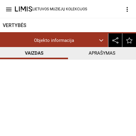
menu
more_vert
LIETUVOS MUZIEJŲ KOLEKCIJOS
VERTYBĖS
Objekto informacija
VAIZDAS
APRAŠYMAS