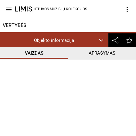
menu
more_vert
LIETUVOS MUZIEJŲ KOLEKCIJOS
VERTYBĖS
Objekto informacija
VAIZDAS
APRAŠYMAS