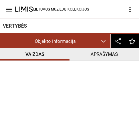
menu
more_vert
LIETUVOS MUZIEJŲ KOLEKCIJOS
VERTYBĖS
Objekto informacija
VAIZDAS
APRAŠYMAS