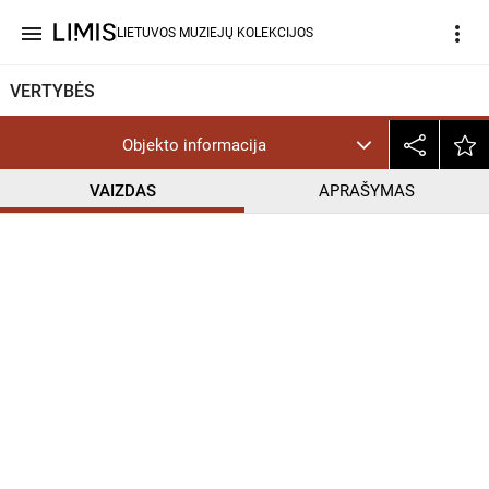
menu
more_vert
LIETUVOS MUZIEJŲ KOLEKCIJOS
VERTYBĖS
Objekto informacija
VAIZDAS
APRAŠYMAS