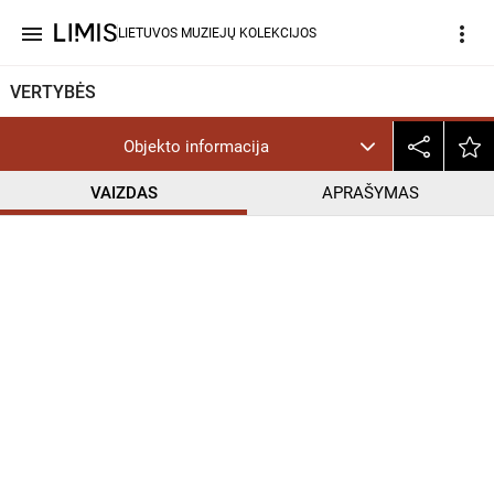
menu
more_vert
LIETUVOS MUZIEJŲ KOLEKCIJOS
VERTYBĖS
Objekto informacija
VAIZDAS
APRAŠYMAS