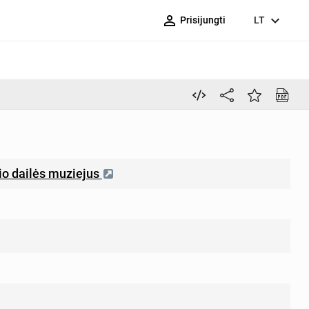
person_outline
expand_more
Prisijungti
LT
nio dailės muziejus