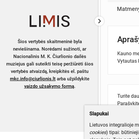
Matmen
Apra
Šios vertybės skaitmeninė byla
neviešinama. Norėdami sužinoti, ar
Kauno meno
Nacionalinis M. K. Čiurlionio dailės
Vytautas K
muziejus gali suteikti teisę peržiūrėti šios
vertybės atvaizdą, kreipkitės el. paštu
mkc.info@ciurlionis.lt
arba užpildykite
vaizdo užsakymo formą
.
Turite da
Parašyki
Slapukai
Lietuvos integralioje 
cookies
) tipai: būtinie