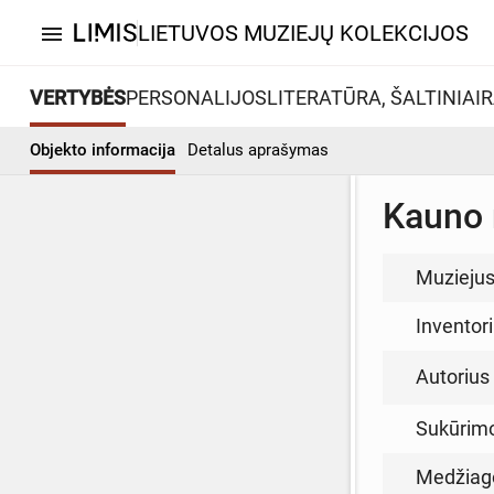
LIETUVOS MUZIEJŲ KOLEKCIJOS
menu
VERTYBĖS
PERSONALIJOS
LITERATŪRA, ŠALTINIAI
R
Objekto informacija
Detalus aprašymas
Kauno 
Muzieju
Inventor
Autorius (
Sukūrim
Medžiag