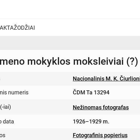
AKTAŽODŽIAI
meno mokyklos moksleiviai (?)
s
Nacionalinis M. K. Čiurlio
inis numeris
ČDM Ta 13294
-iai)
Nežinomas fotografas
o data
1926–1929 m.
os
Fotografinis popierius