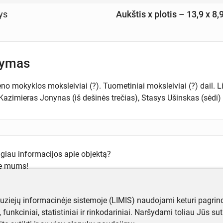
ys
Aukštis x plotis – 13,9 x 8
šymas
 mokyklos moksleiviai (?). Tuometiniai moksleiviai (?) dail. Liu
azimieras Jonynas (iš dešinės trečias), Stasys Ušinskas (sėdi) ir
ugiau informacijos apie objektą?
te mums!
muziejų informacinėje sistemoje (LIMIS) naudojami keturi pagrind
ji, funkciniai, statistiniai ir rinkodariniai. Naršydami toliau Jūs s