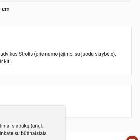
,9 cm
dvikas Strolis (prie namo įėjimo, su juoda skrybėle),
 kiti.
iniai slapukų (angl.
utinkate su būtinaisiais